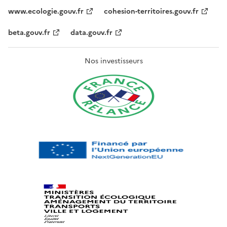
www.ecologie.gouv.fr
cohesion-territoires.gouv.fr
beta.gouv.fr
data.gouv.fr
Nos investisseurs