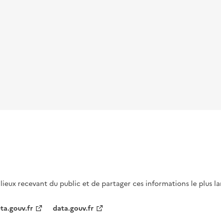
s lieux recevant du public et de partager ces informations le plus l
ta.gouv.fr
data.gouv.fr