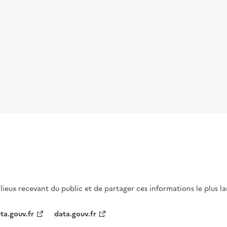
s lieux recevant du public et de partager ces informations le plus l
ta.gouv.fr
data.gouv.fr