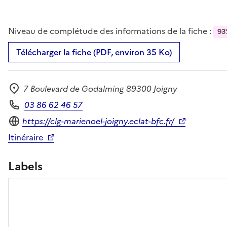
Niveau de complétude des informations de la fiche :
93
Télécharger la fiche (PDF, environ 35 Ko)
7 Boulevard de Godalming 89300 Joigny
Adresse
03 86 62 46 57
Téléphone
Site internet
https://clg-marienoel-joigny.eclat-bfc.fr/
Itinéraire
Labels