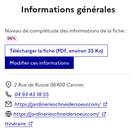
Informations générales
Niveau de complétude des informations de la fiche :
96%
Télécharger la fiche (PDF, environ 35 Ko)
Modifier ces informations
2 Rue de Russie 06400 Cannes
Adresse
04 93 43 18 55
Téléphone
https://jardinerieschneidersoeur.com/
Formulaire de contact
Site internet
https://jardinerieschneidersoeur.com/
Itinéraire