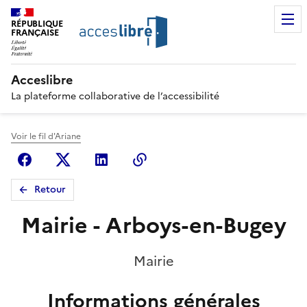
RÉPUBLIQUE
FRANÇAISE
Acceslibre
La plateforme collaborative de l’accessibilité
Voir le fil d'Ariane
Facebook
X (anciennement Twitter)
Linkedin
Copier le lien
Retour
Mairie - Arboys-en-Bugey
Mairie
Informations générales