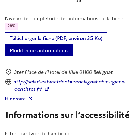
Niveau de complétude des informations de la fiche :
28%
Télécharger la fiche (PDF, environ 35 Ko)
Modifier ces informations
3ter Place de l’Hotel de Ville 01100 Bellignat
Adresse
Site internet
http://selarl-cabinetdentairebellignat.chirurgiens-
dentistes.fr/
Itinéraire
Informations sur l’accessibilité
Filtrer par type de handicap :