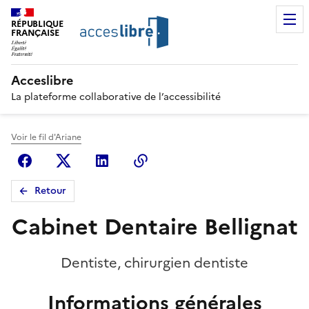
RÉPUBLIQUE
FRANÇAISE
Acceslibre
La plateforme collaborative de l’accessibilité
Voir le fil d'Ariane
Facebook
X (anciennement Twitter)
Linkedin
Copier le lien
Retour
Cabinet Dentaire Bellignat
Dentiste, chirurgien dentiste
Informations générales