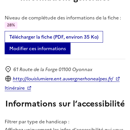
Niveau de complétude des informations de la fiche :
28%
Télécharger la fiche (PDF, environ 35 Ko)
Modifier ces informations
61 Route de la Forge 01100 Oyonnax
Adresse
Site internet
http://louislumiere.ent.auvergnerhonealpes.fr/
Itinéraire
Informations sur l’accessibilité
Filtrer par type de handicap :
Affichez uniquement les infos d'accessibilité qui vous