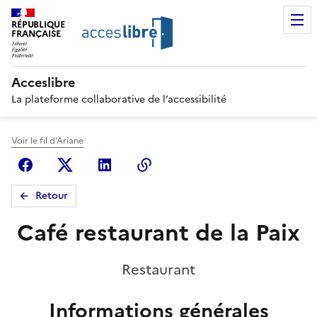
RÉPUBLIQUE
FRANÇAISE
Acceslibre
La plateforme collaborative de l’accessibilité
Voir le fil d'Ariane
Facebook
X (anciennement Twitter)
Linkedin
Copier le lien
Retour
Café restaurant de la Paix
Restaurant
Informations générales