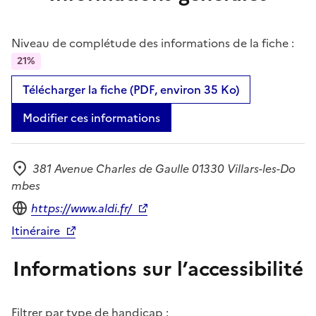
Niveau de complétude des informations de la fiche :
21%
Télécharger la fiche (PDF, environ 35 Ko)
Modifier ces informations
381 Avenue Charles de Gaulle 01330 Villars-les-Do
Adresse
mbes
Site internet
https://www.aldi.fr/
Itinéraire
Informations sur l’accessibilité
Filtrer par type de handicap :