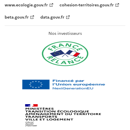
www.ecologie.gouv.fr
cohesion-territoires.gouv.fr
beta.gouv.fr
data.gouv.fr
Nos investisseurs