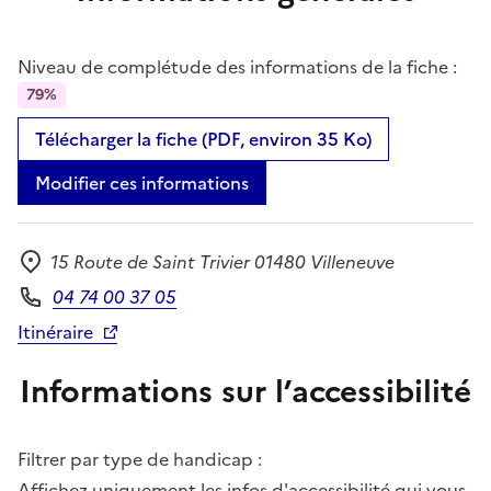
Niveau de complétude des informations de la fiche :
79%
Télécharger la fiche (PDF, environ 35 Ko)
Modifier ces informations
15 Route de Saint Trivier 01480 Villeneuve
Adresse
04 74 00 37 05
Téléphone
Itinéraire
Informations sur l’accessibilité
Filtrer par type de handicap :
Affichez uniquement les infos d'accessibilité qui vous