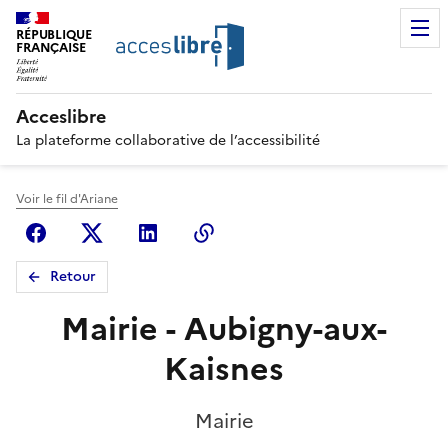
RÉPUBLIQUE
FRANÇAISE
Acceslibre
La plateforme collaborative de l’accessibilité
Voir le fil d'Ariane
Facebook
X (anciennement Twitter)
Linkedin
Copier le lien
Retour
Mairie - Aubigny-aux-
Kaisnes
Mairie