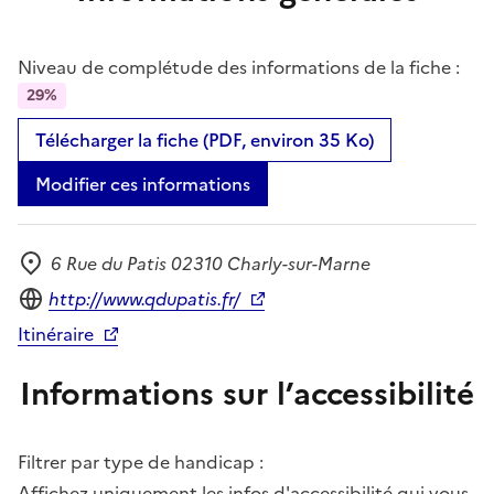
Niveau de complétude des informations de la fiche :
29%
Télécharger la fiche (PDF, environ 35 Ko)
Modifier ces informations
6 Rue du Patis 02310 Charly-sur-Marne
Adresse
Site internet
http://www.qdupatis.fr/
Itinéraire
Informations sur l’accessibilité
Filtrer par type de handicap :
Affichez uniquement les infos d'accessibilité qui vous