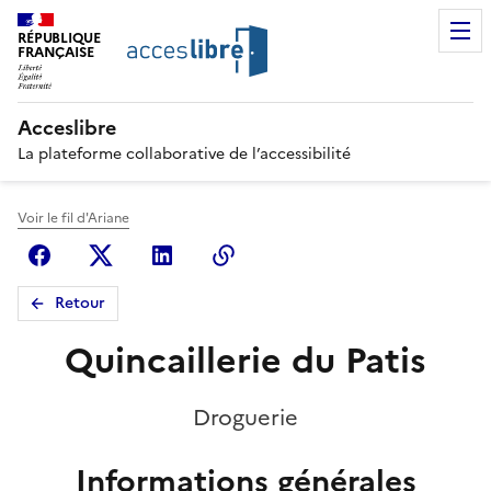
RÉPUBLIQUE
FRANÇAISE
Acceslibre
La plateforme collaborative de l’accessibilité
Voir le fil d'Ariane
Facebook
X (anciennement Twitter)
Linkedin
Copier le lien
Retour
Quincaillerie du Patis
Droguerie
Informations générales