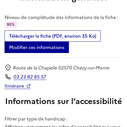
Niveau de complétude des informations de la fiche :
95%
Télécharger la fiche (PDF, environ 35 Ko)
Modifier ces informations
Route de la Chapelle 02570 Chézy-sur-Marne
Adresse
03 23 82 85 57
Téléphone
Itinéraire
Informations sur l’accessibilité
Filtrer par type de handicap :
Affichez uniquement les infos d'accessibilité qui vous