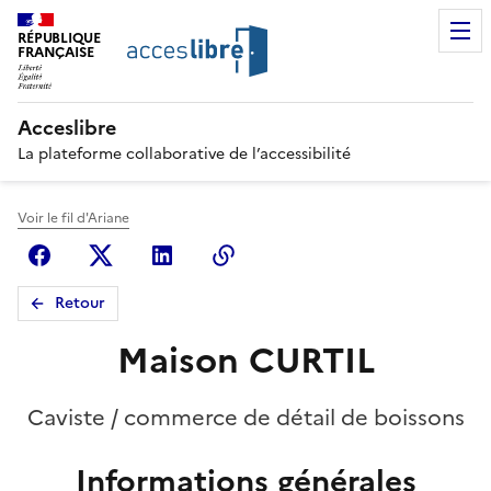
RÉPUBLIQUE
FRANÇAISE
Acceslibre
La plateforme collaborative de l’accessibilité
Voir le fil d'Ariane
Facebook
X (anciennement Twitter)
Linkedin
Copier le lien
Retour
Maison CURTIL
Caviste / commerce de détail de boissons
Informations générales