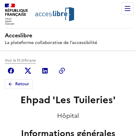
RÉPUBLIQUE
FRANÇAISE
Acceslibre
La plateforme collaborative de l’accessibilité
Voir le fil d'Ariane
Facebook
X (anciennement Twitter)
Linkedin
Copier le lien
Retour
Ehpad 'Les Tuileries'
Hôpital
Informations générales