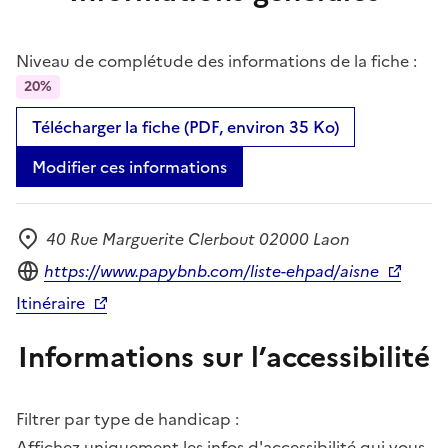
Niveau de complétude des informations de la fiche :
20%
Télécharger la fiche (PDF, environ 35 Ko)
Modifier ces informations
40 Rue Marguerite Clerbout 02000 Laon
Adresse
Site internet
https://www.papybnb.com/liste-ehpad/aisne
Itinéraire
Informations sur l’accessibilité
Filtrer par type de handicap :
Affichez uniquement les infos d'accessibilité qui vous