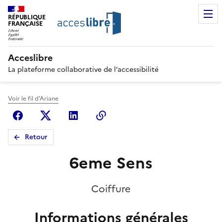
RÉPUBLIQUE
FRANÇAISE
Acceslibre
La plateforme collaborative de l’accessibilité
Voir le fil d'Ariane
Facebook
X (anciennement Twitter)
Linkedin
Copier le lien
Retour
6eme Sens
Coiffure
Informations générales