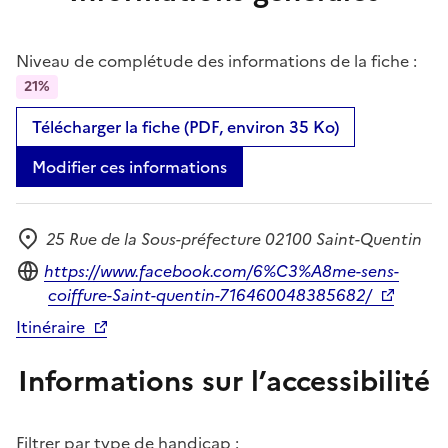
Niveau de complétude des informations de la fiche :
21%
Télécharger la fiche (PDF, environ 35 Ko)
Modifier ces informations
25 Rue de la Sous-préfecture 02100 Saint-Quentin
Adresse
Site internet
https://www.facebook.com/6%C3%A8me-sens-
coiffure-Saint-quentin-716460048385682/
Itinéraire
Informations sur l’accessibilité
Filtrer par type de handicap :