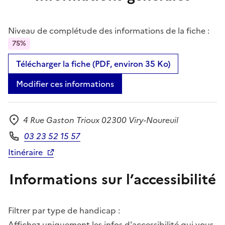
Niveau de complétude des informations de la fiche :
75%
Télécharger la fiche (PDF, environ 35 Ko)
Modifier ces informations
4 Rue Gaston Trioux 02300 Viry-Noureuil
Adresse
03 23 52 15 57
Téléphone
Itinéraire
Informations sur l’accessibilité
Filtrer par type de handicap :
Affichez uniquement les infos d'accessibilité qui vous