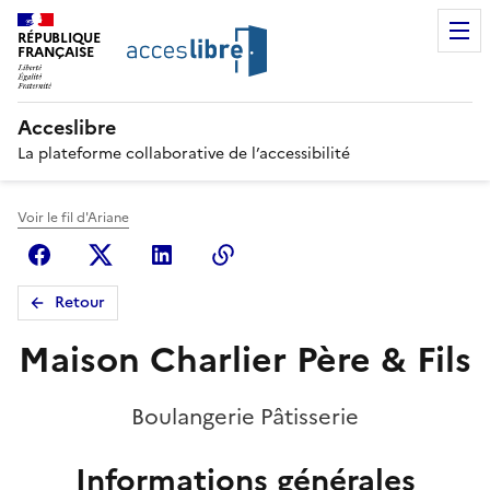
RÉPUBLIQUE
FRANÇAISE
Acceslibre
La plateforme collaborative de l’accessibilité
Voir le fil d'Ariane
Facebook
X (anciennement Twitter)
Linkedin
Copier le lien
Retour
Maison Charlier Père & Fils
Boulangerie Pâtisserie
Informations générales