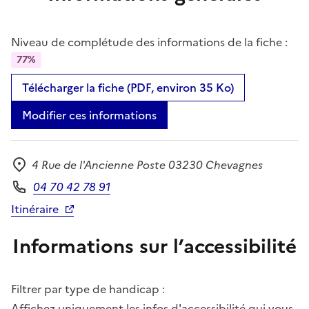
Niveau de complétude des informations de la fiche :
77%
Télécharger la fiche (PDF, environ 35 Ko)
Modifier ces informations
4 Rue de l'Ancienne Poste 03230 Chevagnes
Adresse
04 70 42 78 91
Téléphone
Itinéraire
Informations sur l’accessibilité
Filtrer par type de handicap :
Affichez uniquement les infos d'accessibilité qui vous