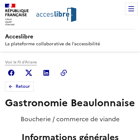
RÉPUBLIQUE
FRANÇAISE
Acceslibre
La plateforme collaborative de l’accessibilité
Voir le fil d'Ariane
Facebook
X (anciennement Twitter)
Linkedin
Copier le lien
Retour
Gastronomie Beaulonnaise
Boucherie / commerce de viande
Informations générales