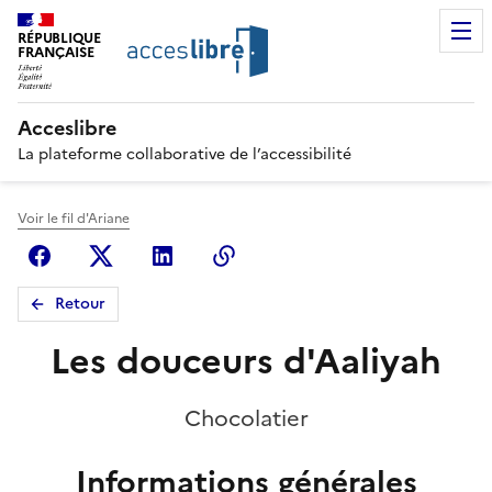
RÉPUBLIQUE
FRANÇAISE
Acceslibre
La plateforme collaborative de l’accessibilité
Voir le fil d'Ariane
Facebook
X (anciennement Twitter)
Linkedin
Copier le lien
Retour
Les douceurs d'Aaliyah
Chocolatier
Informations générales