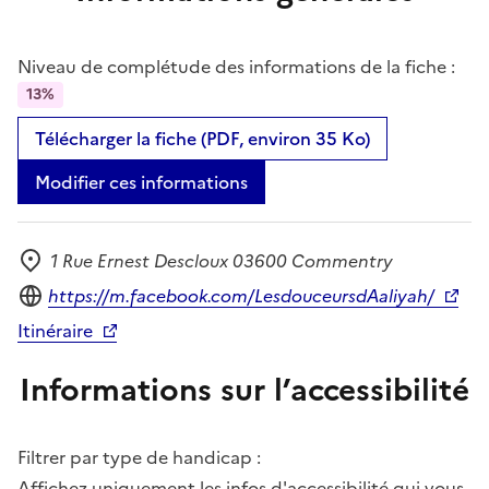
Niveau de complétude des informations de la fiche :
13%
Télécharger la fiche (PDF, environ 35 Ko)
Modifier ces informations
1 Rue Ernest Descloux 03600 Commentry
Adresse
Site internet
https://m.facebook.com/LesdouceursdAaliyah/
Itinéraire
Informations sur l’accessibilité
Filtrer par type de handicap :
Affichez uniquement les infos d'accessibilité qui vous