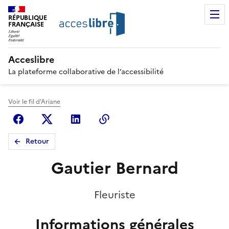
RÉPUBLIQUE
FRANÇAISE
Acceslibre
La plateforme collaborative de l’accessibilité
Voir le fil d'Ariane
Facebook
X (anciennement Twitter)
Linkedin
Copier le lien
Retour
Gautier Bernard
Fleuriste
Informations générales