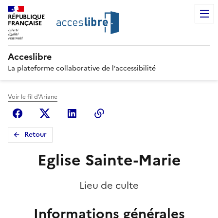
RÉPUBLIQUE
FRANÇAISE
Acceslibre
La plateforme collaborative de l’accessibilité
Voir le fil d'Ariane
Facebook
X (anciennement Twitter)
Linkedin
Copier le lien
Retour
Eglise Sainte-Marie
Lieu de culte
Informations générales