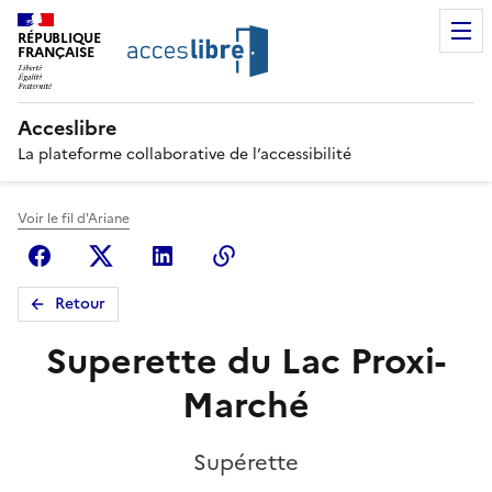
RÉPUBLIQUE
FRANÇAISE
Acceslibre
La plateforme collaborative de l’accessibilité
Voir le fil d'Ariane
Facebook
X (anciennement Twitter)
Linkedin
Copier le lien
Retour
Superette du Lac Proxi-
Marché
Supérette