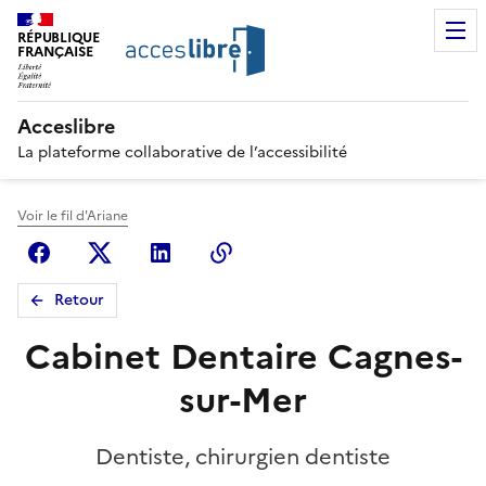
RÉPUBLIQUE
FRANÇAISE
Acceslibre
La plateforme collaborative de l’accessibilité
Voir le fil d'Ariane
Facebook
X (anciennement Twitter)
Linkedin
Copier le lien
Retour
Cabinet Dentaire Cagnes-
sur-Mer
Dentiste, chirurgien dentiste