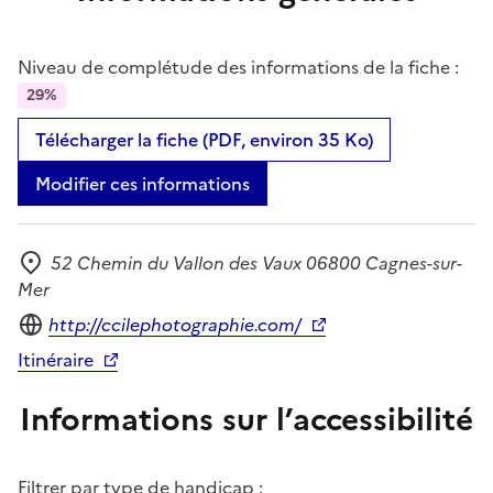
Niveau de complétude des informations de la fiche :
29%
Télécharger la fiche (PDF, environ 35 Ko)
Modifier ces informations
52 Chemin du Vallon des Vaux 06800 Cagnes-sur-
Adresse
Mer
Site internet
http://ccilephotographie.com/
Itinéraire
Informations sur l’accessibilité
Filtrer par type de handicap :