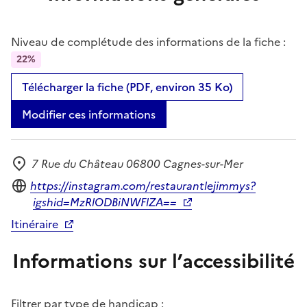
Niveau de complétude des informations de la fiche :
22%
Télécharger la fiche (PDF, environ 35 Ko)
Modifier ces informations
7 Rue du Château 06800 Cagnes-sur-Mer
Adresse
Site internet
https://instagram.com/restaurantlejimmys?
igshid=MzRlODBiNWFlZA==
Itinéraire
Informations sur l’accessibilité
Filtrer par type de handicap :