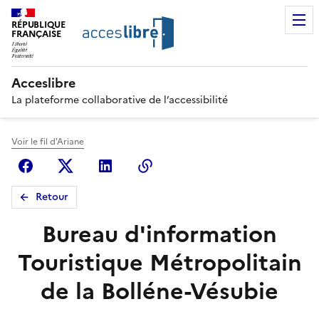
RÉPUBLIQUE
FRANÇAISE
Acceslibre
La plateforme collaborative de l’accessibilité
Voir le fil d'Ariane
Facebook
X (anciennement Twitter)
Linkedin
Copier le lien
Retour
Bureau d'information
Touristique Métropolitain
de la Bolléne-Vésubie