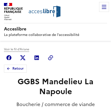
RÉPUBLIQUE
FRANÇAISE
Acceslibre
La plateforme collaborative de l’accessibilité
Voir le fil d'Ariane
Facebook
X (anciennement Twitter)
Linkedin
Copier le lien
Retour
GGBS Mandelieu La
Napoule
Boucherie / commerce de viande