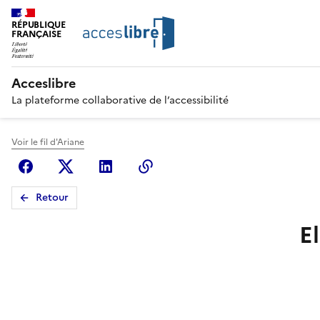
RÉPUBLIQUE
FRANÇAISE
Acceslibre
La plateforme collaborative de l’accessibilité
Voir le fil d'Ariane
Facebook
X (anciennement Twitter)
Linkedin
Copier le lien
Retour
E