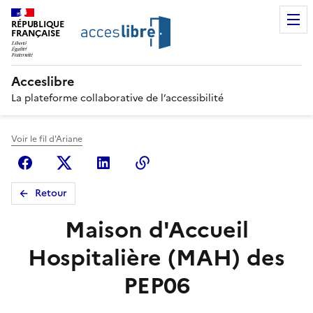
RÉPUBLIQUE
FRANÇAISE
Acceslibre
La plateforme collaborative de l’accessibilité
Voir le fil d'Ariane
Facebook
X (anciennement Twitter)
Linkedin
Copier le lien
Retour
Maison d'Accueil
Hospitalière (MAH) des
PEP06