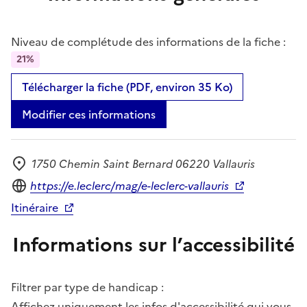
Niveau de complétude des informations de la fiche :
21%
Télécharger la fiche (PDF, environ 35 Ko)
Modifier ces informations
1750 Chemin Saint Bernard 06220 Vallauris
Adresse
Site internet
https://e.leclerc/mag/e-leclerc-vallauris
Itinéraire
Informations sur l’accessibilité
Filtrer par type de handicap :
Affichez uniquement les infos d'accessibilité qui vous