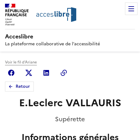
RÉPUBLIQUE
FRANÇAISE
Acceslibre
La plateforme collaborative de l’accessibilité
Voir le fil d'Ariane
Facebook
X (anciennement Twitter)
Linkedin
Copier le lien
Retour
E.Leclerc VALLAURIS
Supérette
Informations générales