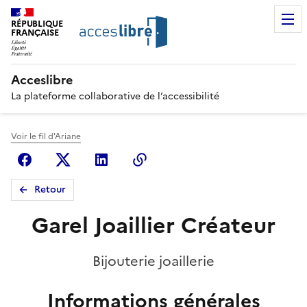
RÉPUBLIQUE
FRANÇAISE
Acceslibre
La plateforme collaborative de l’accessibilité
Voir le fil d'Ariane
Facebook
X (anciennement Twitter)
Linkedin
Copier le lien
Retour
Garel Joaillier Créateur
Bijouterie joaillerie
Informations générales