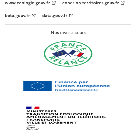
www.ecologie.gouv.fr
cohesion-territoires.gouv.fr
beta.gouv.fr
data.gouv.fr
Nos investisseurs