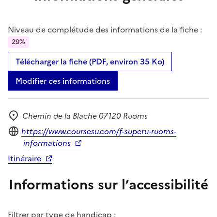
Niveau de complétude des informations de la fiche :
29%
Télécharger la fiche (PDF, environ 35 Ko)
Modifier ces informations
Chemin de la Blache 07120 Ruoms
Adresse
Site internet
https://www.coursesu.com/f-superu-ruoms-
informations
Itinéraire
Informations sur l’accessibilité
Filtrer par type de handicap :