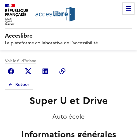
RÉPUBLIQUE
FRANÇAISE
Acceslibre
La plateforme collaborative de l’accessibilité
Voir le fil d'Ariane
Facebook
X (anciennement Twitter)
Linkedin
Copier le lien
Retour
Super U et Drive
Auto école
Informations générales