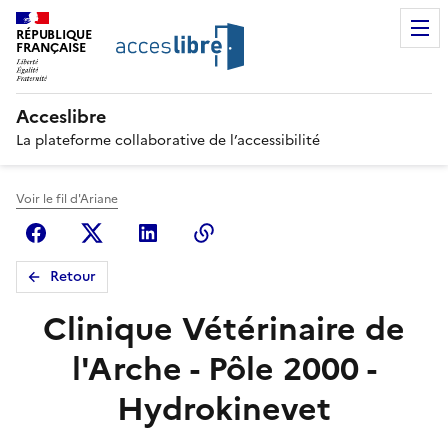
RÉPUBLIQUE
FRANÇAISE
Acceslibre
La plateforme collaborative de l’accessibilité
Voir le fil d'Ariane
Facebook
X (anciennement Twitter)
Linkedin
Copier le lien
Retour
Clinique Vétérinaire de
l'Arche - Pôle 2000 -
Hydrokinevet