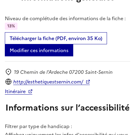
Niveau de complétude des informations de la fiche :
13%
Télécharger la fiche (PDF, environ 35 Ko)
Modifier ces informations
19 Chemin de l’Ardeche 07200 Saint-Sernin
Adresse
Site internet
http://esthetiquestsernin.com/
Itinéraire
Informations sur l’accessibilité
Filtrer par type de handicap :
Affichez uniquement les infos d'accessibilité qui vous