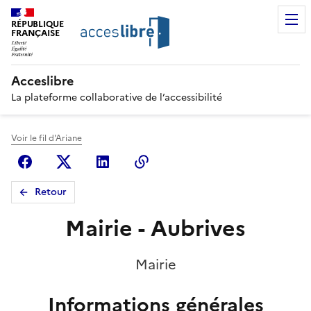
RÉPUBLIQUE
FRANÇAISE
Acceslibre
La plateforme collaborative de l’accessibilité
Voir le fil d'Ariane
Facebook
X (anciennement Twitter)
Linkedin
Copier le lien
Retour
Mairie - Aubrives
Mairie
Informations générales