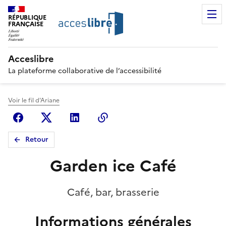
RÉPUBLIQUE
FRANÇAISE
Acceslibre
La plateforme collaborative de l’accessibilité
Voir le fil d'Ariane
Facebook
X (anciennement Twitter)
Linkedin
Copier le lien
Retour
Garden ice Café
Café, bar, brasserie
Informations générales