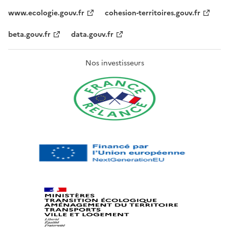
www.ecologie.gouv.fr
cohesion-territoires.gouv.fr
beta.gouv.fr
data.gouv.fr
Nos investisseurs