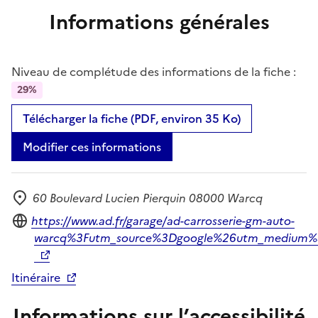
Informations générales
Niveau de complétude des informations de la fiche :
29%
Télécharger la fiche (PDF, environ 35 Ko)
Modifier ces informations
60 Boulevard Lucien Pierquin 08000 Warcq
Adresse
Site internet
https://www.ad.fr/garage/ad-carrosserie-gm-auto-
warcq%3Futm_source%3Dgoogle%26utm_medium%3
Itinéraire
Informations sur l’accessibilité