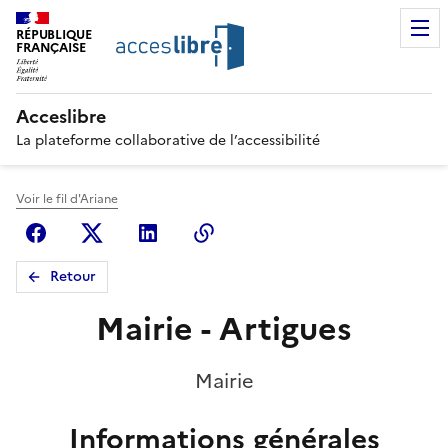
RÉPUBLIQUE
FRANÇAISE
Acceslibre
La plateforme collaborative de l’accessibilité
Voir le fil d'Ariane
Facebook
X (anciennement Twitter)
Linkedin
Copier le lien
Retour
Mairie - Artigues
Mairie
Informations générales