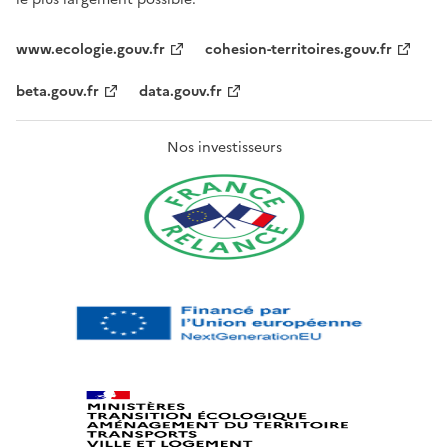
www.ecologie.gouv.fr
cohesion-territoires.gouv.fr
beta.gouv.fr
data.gouv.fr
Nos investisseurs