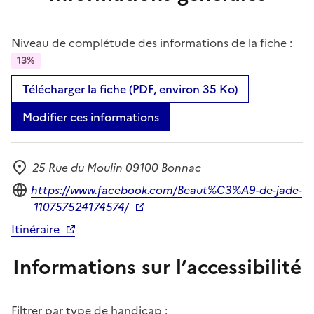
Niveau de complétude des informations de la fiche :
13%
Télécharger la fiche (PDF, environ 35 Ko)
Modifier ces informations
25 Rue du Moulin 09100 Bonnac
Adresse
Site internet
https://www.facebook.com/Beaut%C3%A9-de-jade-
110757524174574/
Itinéraire
Informations sur l’accessibilité
Filtrer par type de handicap :