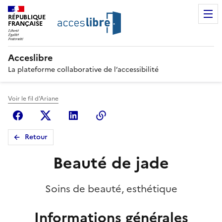
RÉPUBLIQUE
FRANÇAISE
Acceslibre
La plateforme collaborative de l’accessibilité
Voir le fil d'Ariane
Facebook
X (anciennement Twitter)
Linkedin
Copier le lien
Retour
Beauté de jade
Soins de beauté, esthétique
Informations générales