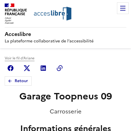
RÉPUBLIQUE
FRANÇAISE
Acceslibre
La plateforme collaborative de l’accessibilité
Voir le fil d'Ariane
Facebook
X (anciennement Twitter)
Linkedin
Copier le lien
Retour
Garage Toopneus 09
Carrosserie
Informations générales