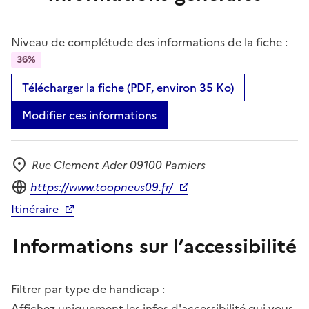
Niveau de complétude des informations de la fiche :
36%
Télécharger la fiche (PDF, environ 35 Ko)
Modifier ces informations
Rue Clement Ader 09100 Pamiers
Adresse
Site internet
https://www.toopneus09.fr/
Itinéraire
Informations sur l’accessibilité
Filtrer par type de handicap :
Affichez uniquement les infos d'accessibilité qui vous