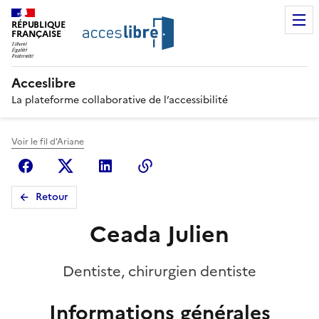
RÉPUBLIQUE
FRANÇAISE
Acceslibre
La plateforme collaborative de l’accessibilité
Voir le fil d'Ariane
Facebook
X (anciennement Twitter)
Linkedin
Copier le lien
Retour
Ceada Julien
Dentiste, chirurgien dentiste
Informations générales