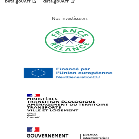
beta.gouv.fr
data.gouv.fr
Nos investisseurs