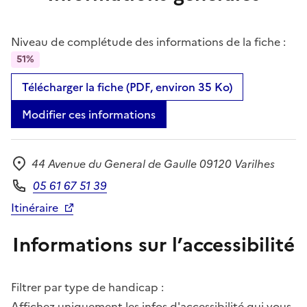
Niveau de complétude des informations de la fiche :
51%
Télécharger la fiche (PDF, environ 35 Ko)
Modifier ces informations
44 Avenue du General de Gaulle 09120 Varilhes
Adresse
05 61 67 51 39
Téléphone
Itinéraire
Informations sur l’accessibilité
Filtrer par type de handicap :
Affichez uniquement les infos d'accessibilité qui vous