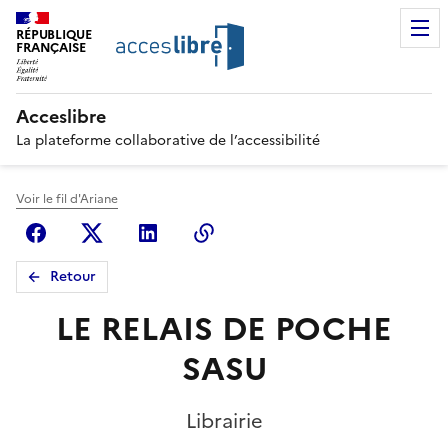
RÉPUBLIQUE
FRANÇAISE
Acceslibre
La plateforme collaborative de l’accessibilité
Voir le fil d'Ariane
Facebook
X (anciennement Twitter)
Linkedin
Copier le lien
Retour
LE RELAIS DE POCHE
SASU
Librairie