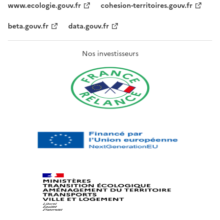
www.ecologie.gouv.fr
cohesion-territoires.gouv.fr
beta.gouv.fr
data.gouv.fr
Nos investisseurs