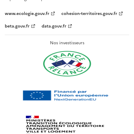
www.ecologie.gouv.fr
cohesion-territoires.gouv.fr
beta.gouv.fr
data.gouv.fr
Nos investisseurs