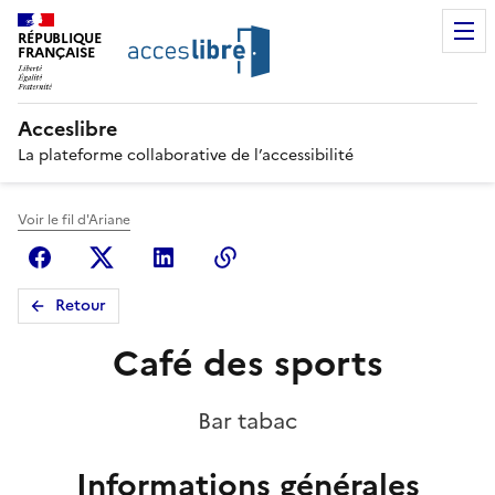
RÉPUBLIQUE
FRANÇAISE
Acceslibre
La plateforme collaborative de l’accessibilité
Voir le fil d'Ariane
Facebook
X (anciennement Twitter)
Linkedin
Copier le lien
Retour
Café des sports
Bar tabac
Informations générales