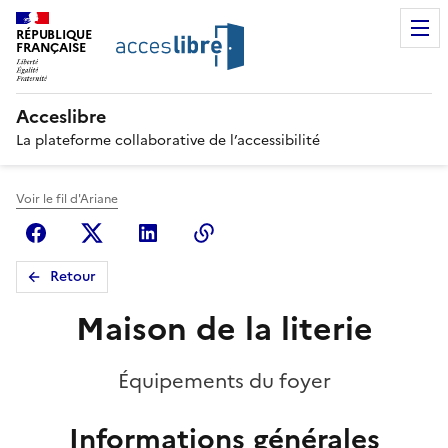
RÉPUBLIQUE
FRANÇAISE
Acceslibre
La plateforme collaborative de l’accessibilité
Voir le fil d'Ariane
Facebook
X (anciennement Twitter)
Linkedin
Copier le lien
Retour
Maison de la literie
Équipements du foyer
Informations générales