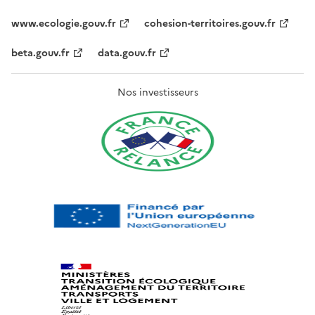
www.ecologie.gouv.fr
cohesion-territoires.gouv.fr
beta.gouv.fr
data.gouv.fr
Nos investisseurs